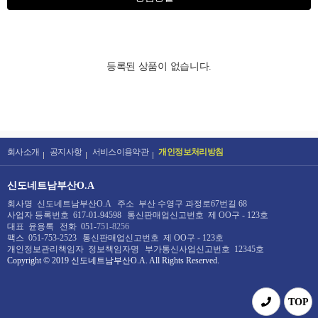
등록된 상품이 없습니다.
회사소개
공지사항
서비스이용약관
개인정보처리방침
신도네트남부산O.A
회사명
신도네트남부산O.A
주소
부산 수영구 과정로67번길 68
사업자 등록번호
617-01-94598
통신판매업신고번호
제 OO구 - 123호
대표
윤용록
전화
051-
751-8256
팩스
051-753-2523
통신판매업신고번호
제 OO구 - 123호
개인정보관리책임자
정보책임자명
부가통신사업신고번호
12345호
Copyright © 2019
신도네트남부산O.A
. All Rights Reserved.
TOP