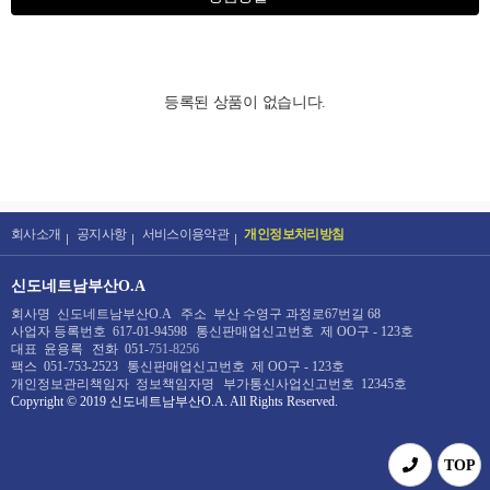
등록된 상품이 없습니다.
회사소개
공지사항
서비스이용약관
개인정보처리방침
신도네트남부산O.A
회사명
신도네트남부산O.A
주소
부산 수영구 과정로67번길 68
사업자 등록번호
617-01-94598
통신판매업신고번호
제 OO구 - 123호
대표
윤용록
전화
051-
751-8256
팩스
051-753-2523
통신판매업신고번호
제 OO구 - 123호
개인정보관리책임자
정보책임자명
부가통신사업신고번호
12345호
Copyright © 2019
신도네트남부산O.A
. All Rights Reserved.
TOP