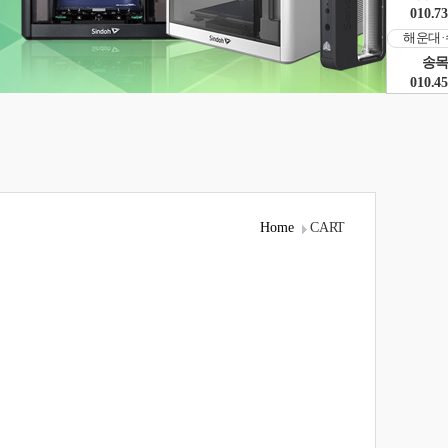
010.73
해운대·
송목
010.45
Home
CART