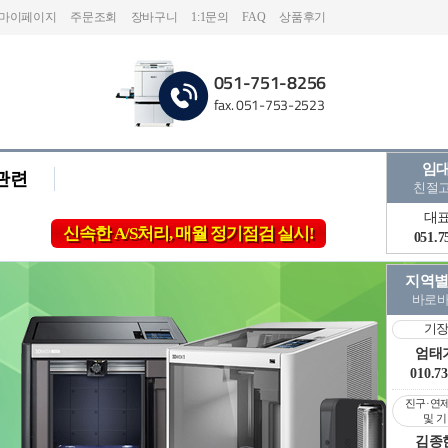
마이페이지
주문조회
장바구니
1:1문의
FAQ
상품후기
051-
751-8256
fax. 051-753-2523
임
관련
친절
대
신속한 A/S처리, 매월 정기점검 실시!
051.7
지역별
바로바
기장
엄태
010.73
진구·연
및 
김종