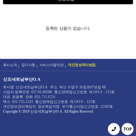
등록된 상품이 없습니다.
회사소개
공지사항
서비스이용약관
개인정보처리방침
신도네트남부산O.A
회사명
신도네트남부산O.A
주소
부산 수영구 과정로67번길 68
사업자 등록번호
617-01-94598
통신판매업신고번호
제 OO구 - 123호
대표
윤용록
전화
051-
751-8256
팩스
051-753-2523
통신판매업신고번호
제 OO구 - 123호
개인정보관리책임자
정보책임자명
부가통신사업신고번호
12345호
Copyright © 2019
신도네트남부산O.A
. All Rights Reserved.
TOP